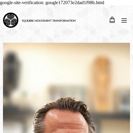
google-site-verification: google172073e2dad1f98b.html
EQUILIBRE MOUVEMENT TRANSFORMATION