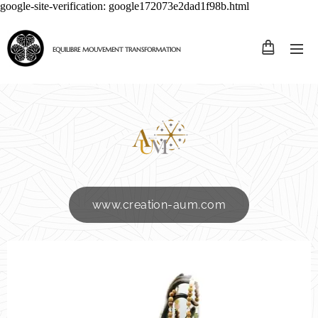
google-site-verification: google172073e2dad1f98b.html
EQUILIBRE MOUVEMENT TRANSFORMATION
www.creation-aum.com