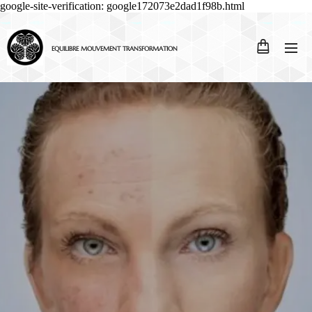
google-site-verification: google172073e2dad1f98b.html
EQUILIBRE MOUVEMENT TRANSFORMATION