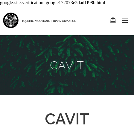
google-site-verification: google172073e2dad1f98b.html
EQUILIBRE MOUVEMENT TRANSFORMATION
CAVIT
CAVIT