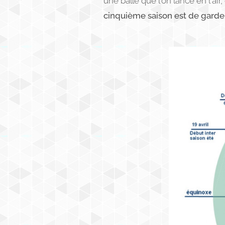
une balle que l'on lance en l'air
cinquième saison est de garder