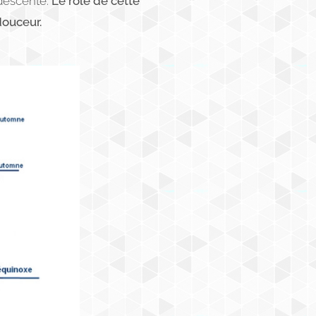
 descente.
Le rôle de cette
douceur.