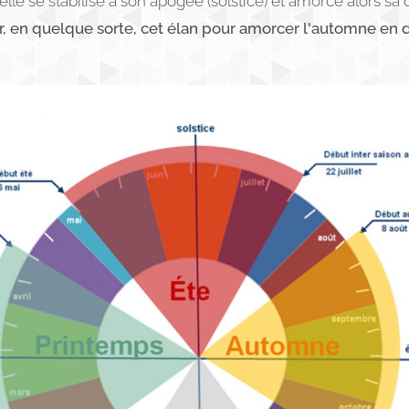
, elle se stabilise à son apogée (solstice) et amorce alors sa
, en quelque sorte, cet élan pour amorcer l'automne en 