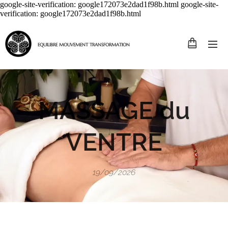
google-site-verification: google172073e2dad1f98b.html google-site-
verification: google172073e2dad1f98b.html
EQUILIBRE MOUVEMENT TRANSFORMATION
MASSAGE du
VENTRE
19/09/2026