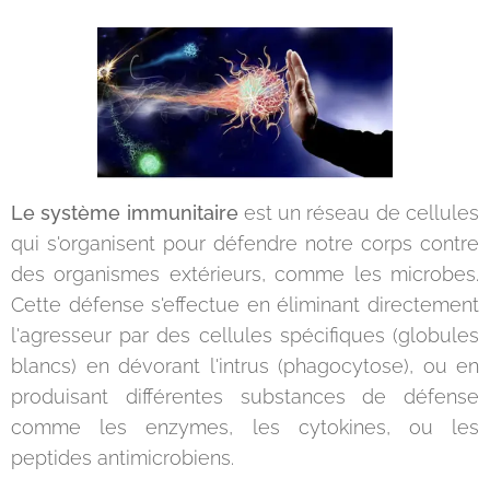
Le système immunitaire
est un réseau de cellules
qui s'organisent pour défendre notre corps contre
des organismes extérieurs, comme les microbes.
Cette défense s'effectue en éliminant directement
l'agresseur par des cellules spécifiques (globules
blancs) en dévorant l'intrus (phagocytose), ou en
produisant différentes substances de défense
comme les enzymes, les cytokines, ou les
peptides antimicrobiens.