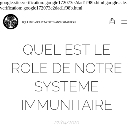
google-site-verification: google172073e2dad1f98b.html google-site-
verification: google172073e2dad1f98b.html
EQUILIBRE MOUVEMENT TRANSFORMATION
QUEL EST LE
ROLE DE NOTRE
SYSTEME
IMMUNITAIRE
27/04/2020