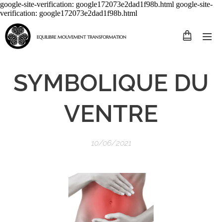
google-site-verification: google172073e2dad1f98b.html google-site-
verification: google172073e2dad1f98b.html
EQUILIBRE MOUVEMENT TRANSFORMATION
SYMBOLIQUE DU
VENTRE
10/06/2021