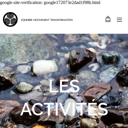
google-site-verification: google172073e2dad1f98b.html
EQUILIBRE MOUVEMENT TRANSFORMATION
LES
ACTIVITÉS