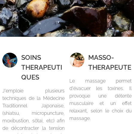
SOINS
MASSO-
THERAPEUTI
THERAPEUTE
QUES
Le massage permet
d'évacuer les toxines. Il
J'emploie plusieurs
provoque une détente
techniques de la Médecine
musculaire et un effet
Traditionnel Japonaise,
relaxant, selon le choix du
(shiatsu, micropuncture,
massage.
moxibustion, sôtaï, etc) afin
de décontracter la tension