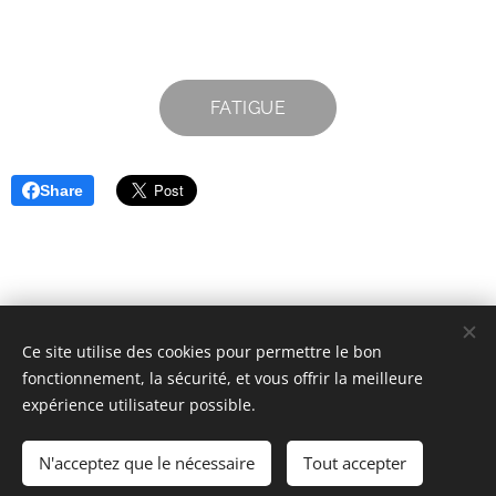
FATIGUE
Share
Ce site utilise des cookies pour permettre le bon
fonctionnement, la sécurité, et vous offrir la meilleure
Claude GIRAULT - www.claudessentiel.com
expérience utilisateur possible.
Société Individuelle E.M.T & AUM est enregistré en Suisse CH -
264.984.252
N'acceptez que le nécessaire
Tout accepter
©2012-2026 EMT - All Rights Reserved - Optimisé par
Webnode