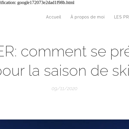
erification: google172073e2dad1f98b.html
Accueil
À propos de moi
LES P
ER: comment se pr
our la saison de ski
09/11/2020