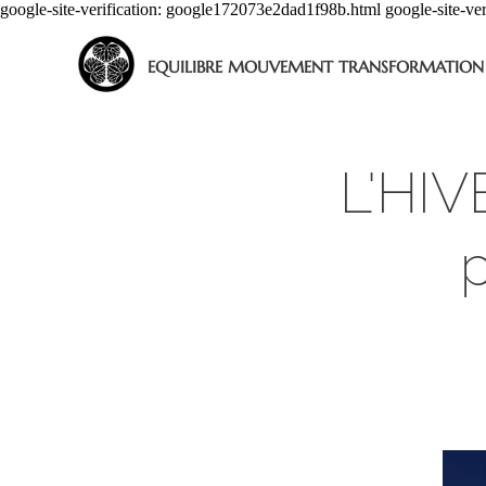
google-site-verification: google172073e2dad1f98b.html google-site-v
EQUILIBRE MOUVEMENT TRANSFORMATION
L'HIV
p