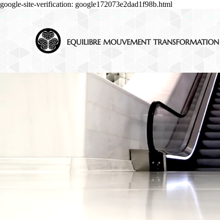
google-site-verification: google172073e2dad1f98b.html
EQUILIBRE MOUVEMENT TRANSFORMATION