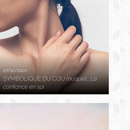
07/12/2020
SYMBOLIQUE DU COU (nuque)...
La
confiance en soi