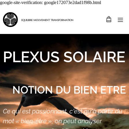
google-site-verification: google172073e2dad1f98b.html
EQUILIBRE MOUVEMENT TRANSFORMATION
PLEXUS SOLAIRE
NOTION DU BIEN ETRE
Ce qui est passionnant, c'est qu'à partir du
mot « bien-être », on peut analyser