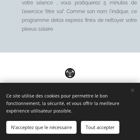
votre séance , vous pratiquerez 5 minutes de
l'exercice "être soi". Comme son nom l'indique, ce
programme detox express finira de nettoyer votre
plexus solaire.
Ce site utilise des cookies pour permettre le bon
fonctionnement, la sécurité, et vous offrir la meilleure
Claude GIRAULT - www.claudessentiel.com
expérience utilisateur possible.
Société Individuelle E.M.T & AUM est enregistré en Suisse CH -
264.984.252
N'acceptez que le nécessaire
Tout accepter
©2012-2026 EMT - All Rights Reserved - Optimisé par
Webnode